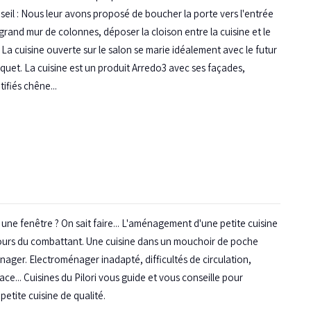
eil : Nous leur avons proposé de boucher la porte vers l'entrée
 grand mur de colonnes, déposer la cloison entre la cuisine et le
t. La cuisine ouverte sur le salon se marie idéalement avec le futur
rquet. La cuisine est un produit Arredo3 avec ses façades,
ifiés chêne...
une fenêtre ? On sait faire... L'aménagement d'une petite cuisine
cours du combattant. Une cuisine dans un mouchoir de poche
énager. Electroménager inadapté, difficultés de circulation,
ce... Cuisines du Pilori vous guide et vous conseille pour
etite cuisine de qualité.