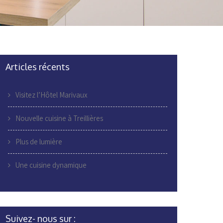
Articles récents
Visitez l’Hôtel Marivaux
Nouvelle cuisine à Treillières
Plus de lumière
Une cuisine dynamique
Suivez- nous sur :