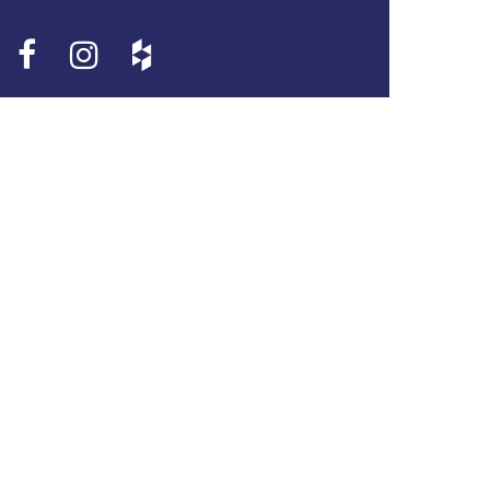
•••••
•••••