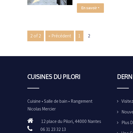
En savoir +
2 of 2
« Précédent
1
2
CUISINES DU PILORI
DERNI
Cuisine • Salle de bain • Rangement
Visite
Nicolas Mercier
Nouvel
12 place du Pilori, 44000 Nantes
Plus 
06 31 23 32 13