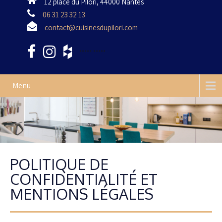
12 place du Pilori, 44000 Nantes
06 31 23 32 13
contact@cuisinesdupilori.com
•••••
•••••
Menu
POLITIQUE DE
CONFIDENTIALITÉ ET
MENTIONS LÉGALES