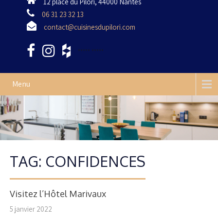
12 place du Pilori, 44000 Nantes
06 31 23 32 13
contact@cuisinesdupilori.com
•••••
•••••
Menu
TAG: CONFIDENCES
Visitez l’Hôtel Marivaux
5 janvier 2022