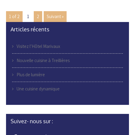
1 of 2
1
2
Suivant »
Articles récents
Visitez l’Hôtel Marivaux
Nouvelle cuisine à Treillières
Plus de lumière
Une cuisine dynamique
Suivez- nous sur :