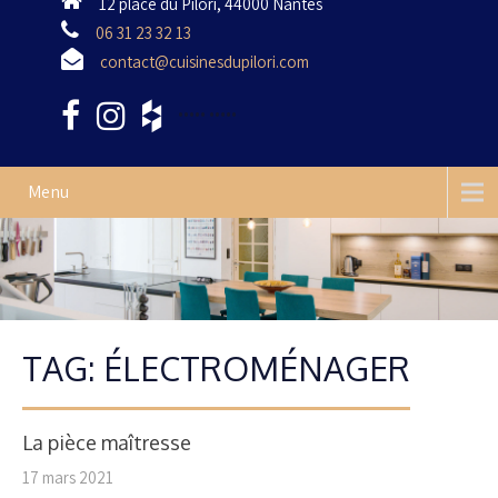
12 place du Pilori, 44000 Nantes
06 31 23 32 13
contact@cuisinesdupilori.com
•••••
•••••
Menu
TAG: ÉLECTROMÉNAGER
La pièce maîtresse
17 mars 2021