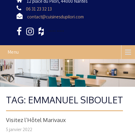
12 place du Pilori, 44000 Nantes
06 31 23 32 13
contact@cuisinesdupilori.com
•••••
•••••
Menu
TAG: EMMANUEL SIBOULET
Visitez l’Hôtel Marivaux
5 janvier 2022