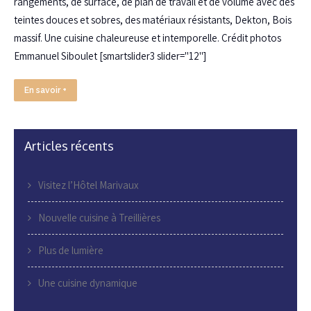
rangements, de surface, de plan de travail et de volume avec des
teintes douces et sobres, des matériaux résistants, Dekton, Bois
massif. Une cuisine chaleureuse et intemporelle. Crédit photos
Emmanuel Siboulet [smartslider3 slider="12"]
En savoir +
Articles récents
Visitez l’Hôtel Marivaux
Nouvelle cuisine à Treillières
Plus de lumière
Une cuisine dynamique