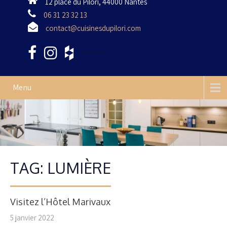
12 place du Pilori, 44000 Nantes
06 31 23 32 13
contact@cuisinesdupilori.com
•••••
•••••
Menu
TAG: LUMIÈRE
Visitez l’Hôtel Marivaux
5 janvier 2022